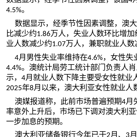
4
。
4.5%
数据显示，经季节性因素调整，澳大
比减少约
万人，失业人数环比增加
1.86
业人数减少约
万人，兼职就业人数
1.07
月男性失业率维持在
，女性失
4
4.6%
。澳统计局劳工统计部门负责人肖
4.4%
示，
月就业人数下降主要受女性就业
4
年
月以来，澳大利亚女性就业人
2025
8
澳媒报道称，此前市场普遍预期
月
4
率意外上升后，市场已下调对澳大利亚
一步加息的预期。
澳大利亚储备银行今年已于
月、
2
3