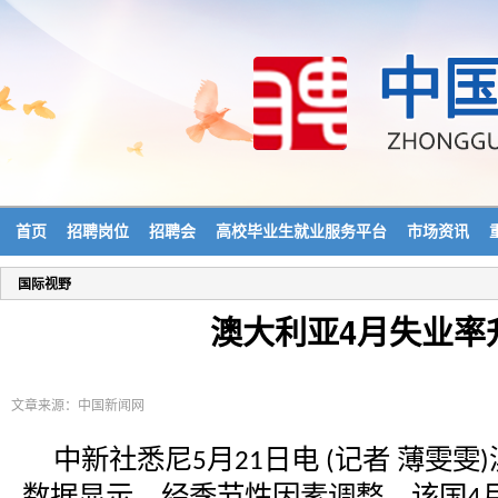
首页
招聘岗位
招聘会
高校毕业生就业服务平台
市场资讯
国际视野
澳大利亚4月失业率升
文章来源：中国新闻网
中新社悉尼
月
日电
记者 薄雯雯
5
21
(
)
数据显示，经季节性因素调整，该国