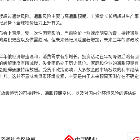
续超过通缩风险。通胀风险主要与高通胀预期、工资增长长期超过生产率
张局势下全球物价压力上升有关。
布会上表示，受一次性因素影响，当前物价上涨速度明显放缓，持续通胀
的累积效应以及供需趋同。但未来通胀风险显著增加，未来三年的财政政
半年俄经济增速温和，消费需求有所增长。投资活动在年初降温后略有回
的缓解速度有所减慢，失业率仍处于历史低位。家庭和企业的通胀预期有
会阻碍通胀持续放缓。受货币政策影响，大多数金融市场板块的利率继续
上升。这并不意味着货币环境收紧，主要是由于未来预算预测存在不确定
胀放缓趋势的可持续性、通胀预期变化，以及对国内外环境风险的评估结
。