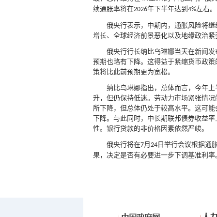
续通胀率将在
年下半年达到
左右。
2026
4%
俄央行表示，中期内，通胀风险将继
增长、全球经济前景恶化以及地缘政治紧
俄央行行长纳比乌琳娜当天在新闻发
预期也略有下降。这得益于紧缩货币政策
策将比此前预期更为宽松。
纳比乌琳娜指出，总体而言，今年上
升，但仍保持低迷。劳动力市场紧张情况
所下降，但总体仍处于较高水平。这可能
下降。与此同时，中长期联邦债券收益率
性。银行贷款的非价格因素依然严峻。
俄央行将在
月
日举行会议根据通
7
24
果，决定是否有必要进一步下调基准利率