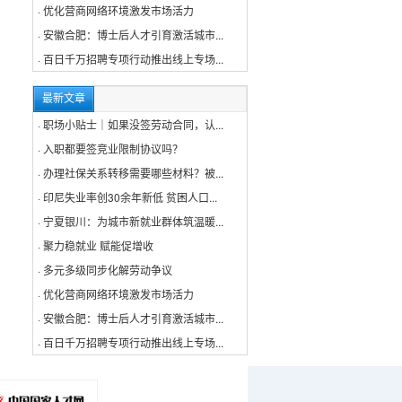
·
优化营商网络环境激发市场活力
·
安徽合肥：博士后人才引育激活城市...
·
百日千万招聘专项行动推出线上专场...
最新文章
·
职场小贴士｜如果没签劳动合同，认...
·
入职都要签竞业限制协议吗？
·
办理社保关系转移需要哪些材料？被...
·
印尼失业率创30余年新低 贫困人口...
·
宁夏银川：为城市新就业群体筑温暖...
·
聚力稳就业 赋能促增收
·
多元多级同步化解劳动争议
·
优化营商网络环境激发市场活力
·
安徽合肥：博士后人才引育激活城市...
·
百日千万招聘专项行动推出线上专场...