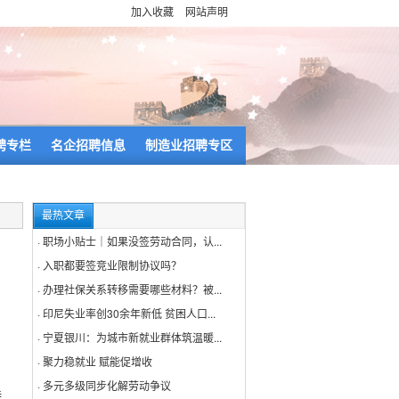
加入收藏
网站声明
聘专栏
名企招聘信息
制造业招聘专区
最热文章
·
职场小贴士｜如果没签劳动合同，认...
·
入职都要签竞业限制协议吗？
·
办理社保关系转移需要哪些材料？被...
·
印尼失业率创30余年新低 贫困人口...
·
宁夏银川：为城市新就业群体筑温暖...
·
聚力稳就业 赋能促增收
·
多元多级同步化解劳动争议
持