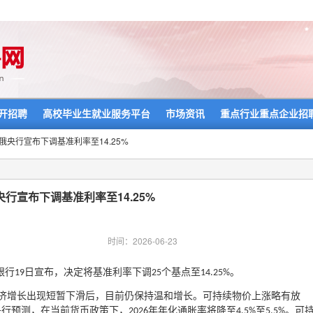
开招聘
高校毕业生就业服务平台
市场资讯
重点行业重点企业招
>俄央行宣布下调基准利率至14.25%
央行宣布下调基准利率至14.25%
时间：2026-06-23
银行
日宣布，决定将基准利率下调
个基点至
。
19
25
14.25%
济增长出现短暂下滑后，目前仍保持温和增长。可持续物价上涨略有放
央行预测，在当前货币政策下，
年年化通胀率将降至
至
。可
2026
4.5%
5.5%