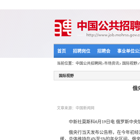
首页
招聘岗位
招聘会
事业单位公
当前位置：
中国公共招聘网
>
市场资讯
>
国际视野
国际视野
俄
文章来源：中国新闻网
中新社莫斯科
月
日电 俄罗斯中央
6
19
俄央行当天发布公告称，在今年初经
缓，总体维持在
至
的年化区间。俄
4%
5%