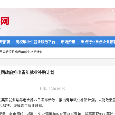
开招聘
高校毕业生就业服务平台
市场资讯
重点行业重点企业招
>英国政府推出青年就业补贴计划
英国政府推出青年就业补贴计划
时间：2026-06-30
宇
英国就业与养老金部
日发布新政，推出青年就业补贴计划，以财政激
)
29
心帮扶，缓解青年就业难题。
每聘用一名申领统一福利、失业满半年的
至
岁青年，最高可获
英镑
18
24
3000