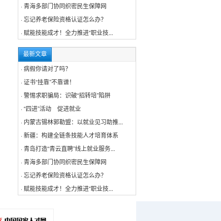
·
青海多部门协同织密民生保障网
·
忘记养老保险资格认证怎么办？
·
赋能技能成才！全力推进“职业技...
最新文章
·
病假你请对了吗？
·
证书“挂靠”不靠谱！
·
警惕求职骗局：识破“招转培”陷阱
·
“四进”活动 促进就业
·
内蒙古锡林郭勒盟：以就业见习助推...
·
新疆：构建全链条技能人才培育体系
·
青岛打造“青云直聘”线上就业服务...
·
青海多部门协同织密民生保障网
·
忘记养老保险资格认证怎么办？
·
赋能技能成才！全力推进“职业技...