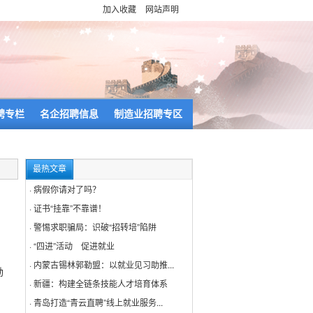
加入收藏
网站声明
聘专栏
名企招聘信息
制造业招聘专区
最热文章
·
病假你请对了吗？
·
证书“挂靠”不靠谱！
·
警惕求职骗局：识破“招转培”陷阱
·
“四进”活动 促进就业
·
内蒙古锡林郭勒盟：以就业见习助推...
励
·
新疆：构建全链条技能人才培育体系
·
青岛打造“青云直聘”线上就业服务...