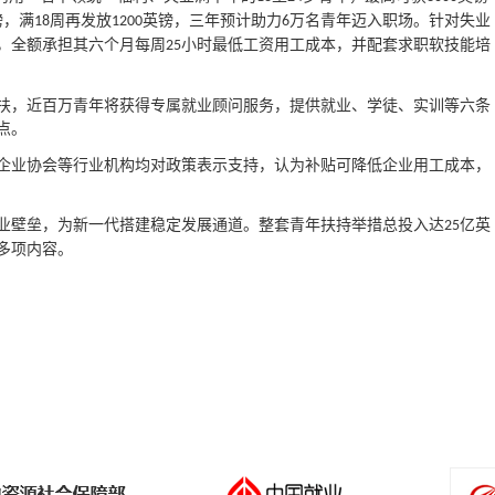
镑，满
周再发放
英镑，三年预计助力
万名青年迈入职场。针对失业
18
1200
6
，全额承担其六个月每周
小时最低工资用工成本，并配套求职软技能培
25
扶，近百万青年将获得专属就业顾问服务，提供就业、学徒、实训等六条
点。
企业协会等行业机构均对政策表示支持，认为补贴可降低企业用工成本，
业壁垒，为新一代搭建稳定发展通道。整套青年扶持举措总投入达
亿英
25
多项内容。