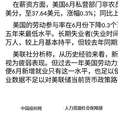
在薪资方面，美国
月私营部门非农
6
美分，至
美元，涨幅
；同比
37.64
0.3%
美国的劳动参与率在
月份下降
个
6
0.3
五年来最低水平。长期失业者
失业时
(
万人，较上月基本持平，但较去年同期
美联社分析称，从历史经验来看，新
视为疲弱表现。但过去一年美国劳动力
便
月新增就业只有这一水平，也足以
6
业数据不足以对美联储当前货币政策路