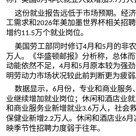
6
5.7
这份就业报告远低于市场预期。经济
工需求和
年美加墨世界杯相关招聘
2026
增约
万个就业岗位。
11.5
美国劳工部同时修订
月和
月的非
4
5
万人。《华盛顿邮报》分析称，总体而
动能依然不足，
月和
月原本较为强劲
4
5
明劳动力市场状况较此前判断更为疲弱
数据显示，
月份，专业和商业服务
6
业继续增加就业岗位；休闲和酒店业就
和商业服务业新增就业
万人，社会
3.6
保健业新增
万人。休闲和酒店业
月
2.2
6
映季节性招聘力度弱于往年。