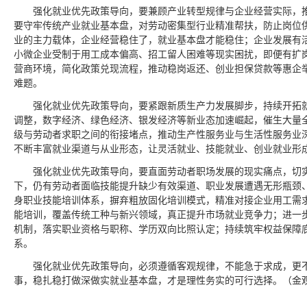
强化就业优先政策导向，要兼顾产业转型规律与企业经营实际，
要守牢传统产业就业基本盘，对劳动密集型行业精准帮扶，防止岗位
业的主力载体，企业经营稳住了，就业基本盘才能稳住；企业发展有
小微企业受制于用工成本偏高、招工留人困难等现实困扰，即便有扩
营商环境，简化政策兑现流程，推动稳岗返还、创业担保贷款等惠企
难题。
强化就业优先政策导向，要紧跟新质生产力发展脚步，持续开拓
调整，数字经济、绿色经济、银发经济等新业态加速崛起，催生大量
级与劳动者求职之间的衔接堵点，推动生产性服务业与生活性服务业
不断丰富就业渠道与从业形态，让灵活就业、技能就业、创业就业形
强化就业优先政策导向，要直面劳动者职场发展的现实痛点，切
下，仍有劳动者面临技能提升缺少有效渠道、职业发展遭遇无形瓶颈
身职业技能培训体系，摒弃粗放固化培训模式，精准对接企业用工需
能培训，覆盖传统工种与新兴领域，真正提升市场就业竞争力；进一
机制，落实职业资格与职称、学历双向比照认定；持续筑牢权益保障
系。
强化就业优先政策导向，必须遵循客观规律，不能急于求成，更
事，稳扎稳打做深做实就业基本盘，才是理性务实的可行选择。（金